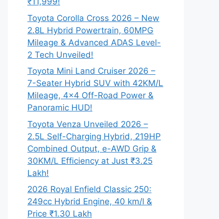
₹11,999!
Toyota Corolla Cross 2026 – New
2.8L Hybrid Powertrain, 60MPG
Mileage & Advanced ADAS Level-
2 Tech Unveiled!
Toyota Mini Land Cruiser 2026 –
7-Seater Hybrid SUV with 42KM/L
Mileage, 4×4 Off-Road Power &
Panoramic HUD!
Toyota Venza Unveiled 2026 –
2.5L Self-Charging Hybrid, 219HP
Combined Output, e-AWD Grip &
30KM/L Efficiency at Just ₹3.25
Lakh!
2026 Royal Enfield Classic 250:
249cc Hybrid Engine, 40 km/l &
Price ₹1.30 Lakh