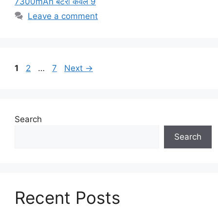
7300mAh बैटरी केवल 9
Leave a comment
Page
Page
Page
1
2
…
7
Next
→
Search
Search
Recent Posts