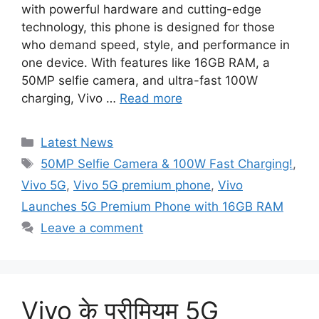
with powerful hardware and cutting-edge
technology, this phone is designed for those
who demand speed, style, and performance in
one device. With features like 16GB RAM, a
50MP selfie camera, and ultra-fast 100W
charging, Vivo …
Read more
Categories
Latest News
Tags
50MP Selfie Camera & 100W Fast Charging!
,
Vivo 5G
,
Vivo 5G premium phone
,
Vivo
Launches 5G Premium Phone with 16GB RAM
Leave a comment
Vivo के प्रीमियम 5G