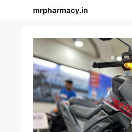
Skip
mrpharmacy.in
to
content