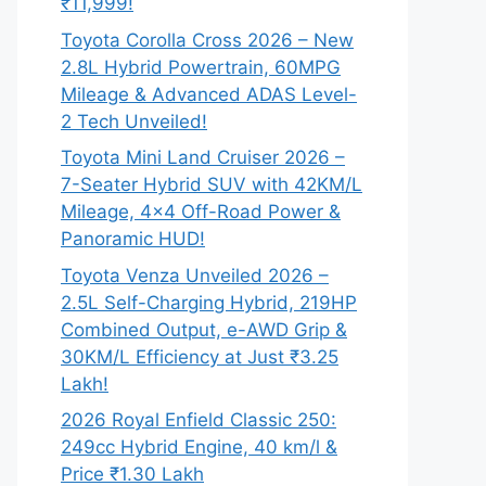
₹11,999!
Toyota Corolla Cross 2026 – New
2.8L Hybrid Powertrain, 60MPG
Mileage & Advanced ADAS Level-
2 Tech Unveiled!
Toyota Mini Land Cruiser 2026 –
7-Seater Hybrid SUV with 42KM/L
Mileage, 4×4 Off-Road Power &
Panoramic HUD!
Toyota Venza Unveiled 2026 –
2.5L Self-Charging Hybrid, 219HP
Combined Output, e-AWD Grip &
30KM/L Efficiency at Just ₹3.25
Lakh!
2026 Royal Enfield Classic 250:
249cc Hybrid Engine, 40 km/l &
Price ₹1.30 Lakh