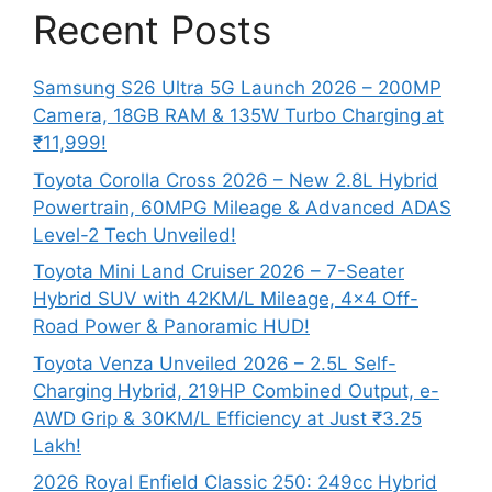
Recent Posts
Samsung S26 Ultra 5G Launch 2026 – 200MP
Camera, 18GB RAM & 135W Turbo Charging at
₹11,999!
Toyota Corolla Cross 2026 – New 2.8L Hybrid
Powertrain, 60MPG Mileage & Advanced ADAS
Level-2 Tech Unveiled!
Toyota Mini Land Cruiser 2026 – 7-Seater
Hybrid SUV with 42KM/L Mileage, 4×4 Off-
Road Power & Panoramic HUD!
Toyota Venza Unveiled 2026 – 2.5L Self-
Charging Hybrid, 219HP Combined Output, e-
AWD Grip & 30KM/L Efficiency at Just ₹3.25
Lakh!
2026 Royal Enfield Classic 250: 249cc Hybrid