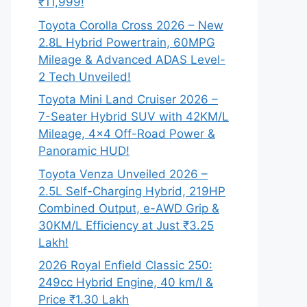
₹11,999!
Toyota Corolla Cross 2026 – New
2.8L Hybrid Powertrain, 60MPG
Mileage & Advanced ADAS Level-
2 Tech Unveiled!
Toyota Mini Land Cruiser 2026 –
7-Seater Hybrid SUV with 42KM/L
Mileage, 4×4 Off-Road Power &
Panoramic HUD!
Toyota Venza Unveiled 2026 –
2.5L Self-Charging Hybrid, 219HP
Combined Output, e-AWD Grip &
30KM/L Efficiency at Just ₹3.25
Lakh!
2026 Royal Enfield Classic 250:
249cc Hybrid Engine, 40 km/l &
Price ₹1.30 Lakh