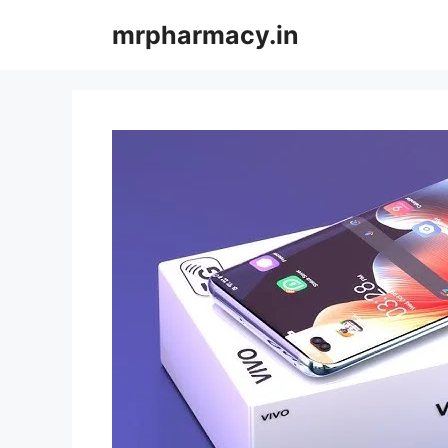
Skip
mrpharmacy.in
to
content